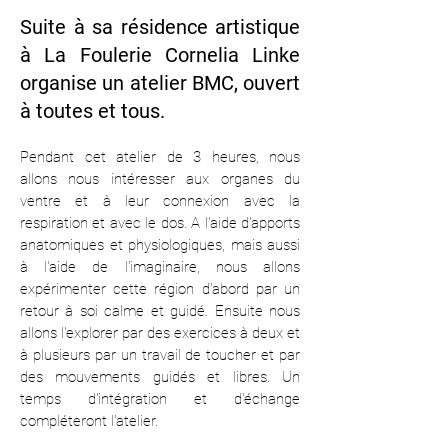
Suite à sa résidence artistique
à La Foulerie Cornelia Linke
organise un atelier BMC, ouvert
à toutes et tous.
Pendant cet atelier de 3 heures, nous
allons nous intéresser aux organes du
ventre et à leur connexion avec la
respiration et avec le dos. A l'aide d'apports
anatomiques et physiologiques, mais aussi
à l'aide de l'imaginaire, nous allons
expérimenter cette région d'abord par un
retour à soi calme et guidé. Ensuite nous
allons l'explorer par des exercices à deux et
à plusieurs par un travail de toucher et par
des mouvements guidés et libres. Un
temps d'intégration et d'échange
compléteront l'atelier.