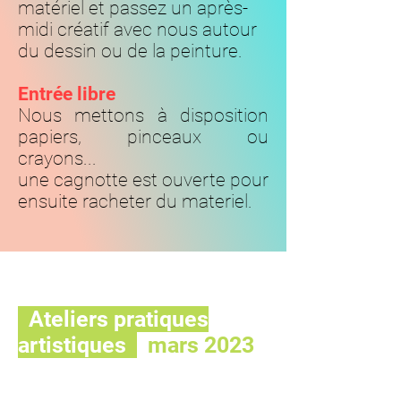
matériel et passez un après-
midi créatif avec nous autour
du dessin ou de la peinture.
Entrée libre
Nous mettons à disposition
papiers, pinceaux ou
crayons...
u
ne cagnotte
est ouverte pour
ensuite racheter du materiel.
Ateliers pratiques
artistiques
mars 2023