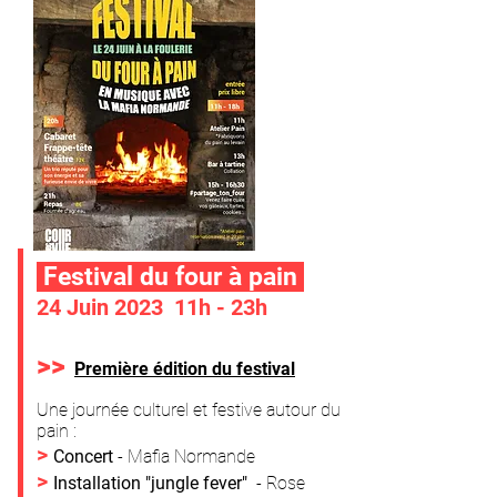
Festival du four à pain
24 Juin 2023 11h - 23h
>>
Première édition
du festival
Une journée culturel et festive autour du
pain :
>
Concert
- Mafia Normande
>
Installation "jungle fever"
- Rose