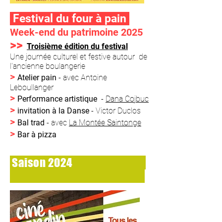
Festival du four à pain
Week-end du patrimoine 2025
>>
Troisième édition du festival
Une journée culturel et festive autour de
l'ancienne boulangerie
>
Atelier pain
- avec
Antoine
Leboullanger
>
Performance artistique
-
Dana Cojbuc
>
invitation à la Danse
- Victor Duclos
>
Bal trad
- avec
La Montée Saintonge
>
Bar à pizza
Saison 2024