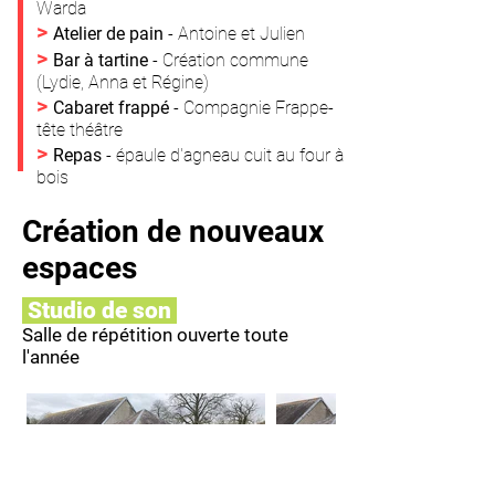
Warda
>
Atelier de pain
- Antoine et Julien
>
Bar à tartine
- Création commune
(Lydie, Anna et Régine)
>
Cabaret frappé
- Compagnie Frappe-
tête théâtre
>
Repas
- épaule d'agneau cuit au four à
bois
Création de nouveaux
espaces
Studio de son
Salle de répétition ouverte toute
l'année