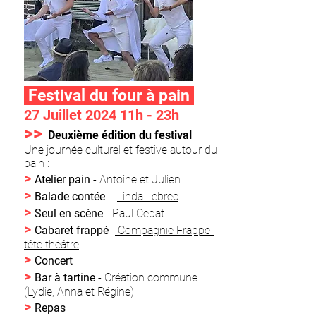
Festival du four à pain
27 Juillet 2024 11h - 23h
>>
Deuxième édition du festival
Une journée culturel et festive autour du
pain :
>
Atelier pain
-
Antoine et Julien
>
Balade contée
-
Linda Lebrec
>
Seul en scène
- Paul Cedat
>
Cabaret frappé
-
Compagnie Frappe-
tête théâtre
>
Concert
>
Bar à tartine
- Création commune
(Lydie, Anna et Régine)
>
Repas