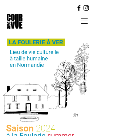
LA FOULERIE À VER
Lieu de vie culturelle
à taille humaine
en Normandie
Saison
2024
à la Foulerie
summer